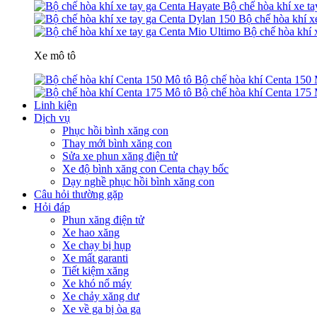
Bộ chế hòa khí xe t
Bộ chế hòa khí x
Bộ chế hòa khí 
Xe mô tô
Bộ chế hòa khí Centa 150 
Bộ chế hòa khí Centa 175 
Linh kiện
Dịch vụ
Phục hồi bình xăng con
Thay mới bình xăng con
Sửa xe phun xăng điện tử
Xe độ bình xăng con Centa chạy bốc
Dạy nghề phục hồi bình xăng con
Câu hỏi thường gặp
Hỏi đáp
Phun xăng điện tử
Xe hao xăng
Xe chạy bị hụp
Xe mất garanti
Tiết kiệm xăng
Xe khó nổ máy
Xe chảy xăng dư
Xe về ga bị òa ga