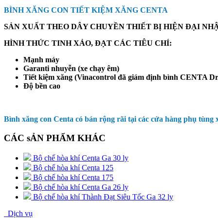
BÌNH XĂNG CON TIẾT KIỆM XĂNG CENTA
SẢN XUẤT THEO DÂY CHUYỀN THIẾT BỊ HIỆN ĐẠI NHẬ
HÌNH THỨC TINH XẢO, ĐẠT CÁC TIÊU CHÍ:
Mạnh máy
Garanti nhuyễn (xe chạy êm)
Tiết kiệm xăng (Vinacontrol đã giám định bình CENTA D
Độ bền cao
Bình xăng con Centa có bán rộng rãi tại các cửa hàng phụ tùng 
CÁC sẢN PHẨM KHÁC
Bộ chế hòa khí Centa Ga 30 ly
Bộ chế hòa khí Centa 125
Bộ chế hòa khí Centa 175
Bộ chế hòa khí Centa Ga 26 ly
Bộ chế hòa khí Thành Đạt Siêu Tốc Ga 32 ly
Dịch vụ