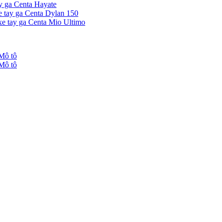
ay ga Centa Hayate
e tay ga Centa Dylan 150
xe tay ga Centa Mio Ultimo
Mô tô
Mô tô