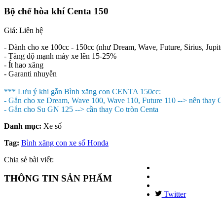
Bộ chế hòa khí Centa 150
Giá:
Liên hệ
- Dành cho xe 100cc - 150cc (như Dream, Wave, Future, Sirius, Jup
- Tăng độ mạnh máy xe lên 15-25%
- Ít hao xăng
- Garanti nhuyễn
*** Lưu ý khi gắn Bình xăng con CENTA 150cc:
- Gắn cho xe Dream, Wave 100, Wave 110, Future 110 --> nên thay 
- Gắn cho Su GN 125 --> cần thay Co tròn Centa
Danh mục:
Xe số
Tag:
Bình xăng con xe số Honda
Chia sẻ bài viết:
THÔNG TIN SẢN PHẨM
Twitter