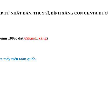
P TỪ NHẬT BẢN, THỤY SĨ,
BÌNH XĂNG CON CENTA
ĐƯỢ
ream 100cc đạt
65Km/L xăng
)
xe máy trên toàn quốc.