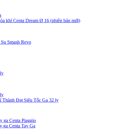
a
òa khí Centa Dream Ø 16 (phiên bản mới)
a Su Smash Revo
ly
ly
í Thành Đạt Siêu Tốc Ga 32 ly
ay ga Centa Piaggio
ay ga Centa Tay Ga