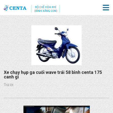
BỘ CHẾ HÒA KHÍ
(BÌNH XĂNG CON)
Xe chạy hụp ga cuối wave trái 58 bình centa 175
canh gì
Trả lời