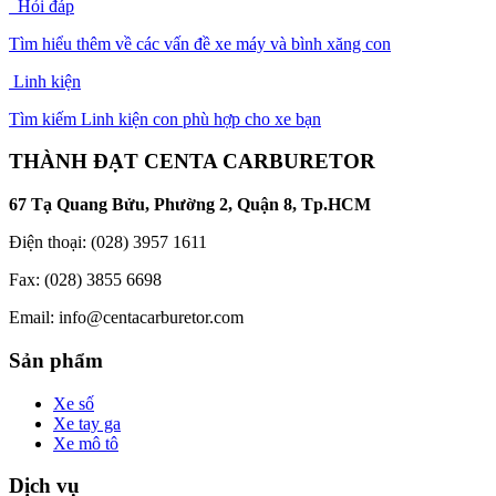
Hỏi đáp
Tìm hiểu thêm về các vấn đề xe máy và bình xăng con
Linh kiện
Tìm kiếm Linh kiện con phù hợp cho xe bạn
THÀNH ĐẠT CENTA CARBURETOR
67 Tạ Quang Bửu, Phường 2, Quận 8, Tp.HCM
Điện thoại: (028) 3957 1611
Fax: (028) 3855 6698
Email:
info@centacarburetor.com
Sản phẩm
Xe số
Xe tay ga
Xe mô tô
Dịch vụ