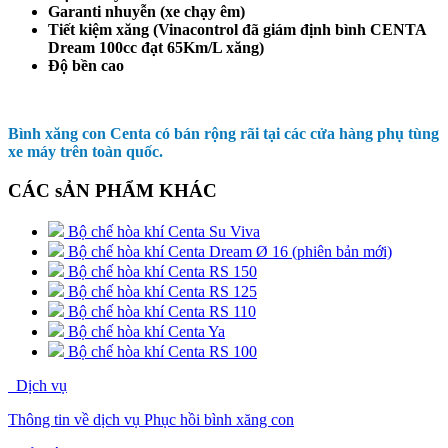
Garanti nhuyễn (xe chạy êm)
Tiết kiệm xăng (Vinacontrol đã giám định bình CENTA
Dream 100cc đạt
65Km/L xăng
)
Độ bền cao
Bình xăng con Centa có bán rộng rãi tại các cửa hàng phụ tùng
xe máy trên toàn quốc.
CÁC sẢN PHẨM KHÁC
Bộ chế hòa khí Centa Su Viva
Bộ chế hòa khí Centa Dream Ø 16 (phiên bản mới)
Bộ chế hòa khí Centa RS 150
Bộ chế hòa khí Centa RS 125
Bộ chế hòa khí Centa RS 110
Bộ chế hòa khí Centa Ya
Bộ chế hòa khí Centa RS 100
Dịch vụ
Thông tin về dịch vụ Phục hồi bình xăng con