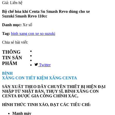
Giá:
Liên hệ
Bộ chế hòa khí Centa Su Smash Revo dùng cho xe
Suzuki Smash Revo 110cc
Danh mục:
Xe số
Tag:
binh xang con xe so suzuki
Chia sẻ bài viết:
THÔNG
TIN SẢN
PHẨM
Twitter
BÌNH
XĂNG CON TIẾT KIỆM XĂNG CENTA
SẢN XUẤT THEO DÂY CHUYỀN THIẾT BỊ HIỆN ĐẠI
NHẬP TỪ NHẬT BẢN, THỤY SĨ,
BÌNH XĂNG CON
CENTA
ĐƯỢC GIA CÔNG CHÍNH XÁC,
HÌNH THỨC TINH XẢO, ĐẠT CÁC TIÊU CHÍ:
Mạnh máy