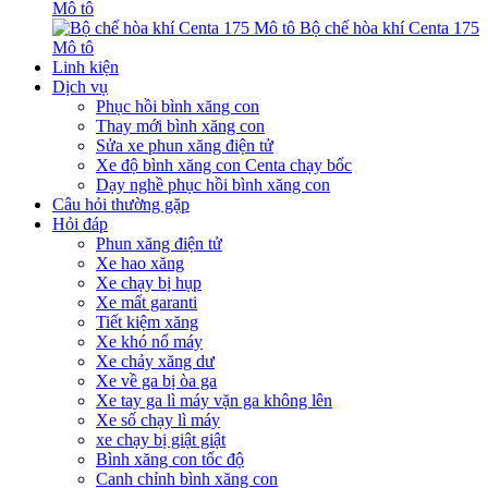
Mô tô
Bộ chế hòa khí Centa 175
Mô tô
Linh kiện
Dịch vụ
Phục hồi bình xăng con
Thay mới bình xăng con
Sửa xe phun xăng điện tử
Xe độ bình xăng con Centa chạy bốc
Dạy nghề phục hồi bình xăng con
Câu hỏi thường gặp
Hỏi đáp
Phun xăng điện tử
Xe hao xăng
Xe chạy bị hụp
Xe mất garanti
Tiết kiệm xăng
Xe khó nổ máy
Xe chảy xăng dư
Xe về ga bị òa ga
Xe tay ga lì máy vặn ga không lên
Xe số chạy lì máy
xe chạy bị giật giật
Bình xăng con tốc độ
Canh chỉnh bình xăng con